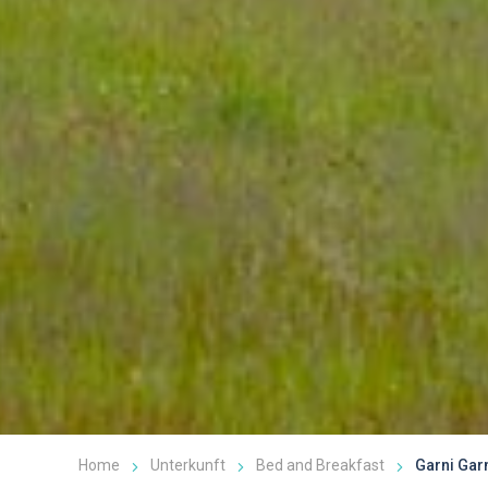
Home
Unterkunft
Bed and Breakfast
Garni Gar