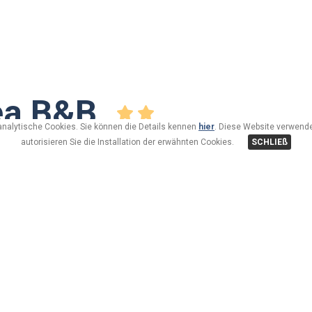
ea B&B
analytische Cookies. Sie können die Details kennen
hier
. Diese Website verwende
autorisieren Sie die Installation der erwähnten Cookies.
SCHLIEß
o)
Il Bed&Breakfast a Livigno.
A soli 100 metri dal comprensorio sciistico Carosello 30
con vista sulle montagne, un bar aperto tutti i giorni fino a
alcune con pavimenti in moquette, TV satellitare, cassafor