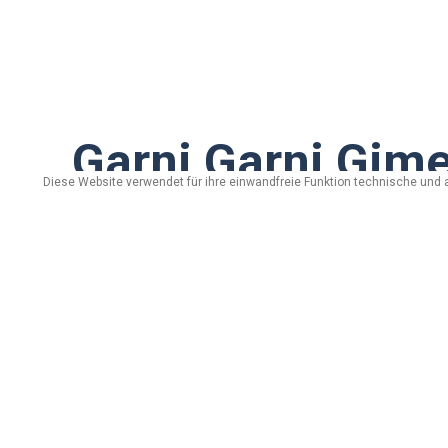
Garni Garni Gim
Diese Website verwendet für ihre einwandfreie Funktion technische und 
via Saroch, n. 1578 - 23030 Livigno (Sondri