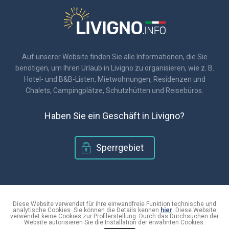
Auf unserer Website finden Sie alle Informationen, die Sie
benötigen, um Ihren Urlaub in Livigno zu organisieren, wie z. B.
Hotel- und B&B-Listen, Mietwohnungen, Residenzen und
Chalets, Campingplätze, Schutzhütten und Reisebüros.
Haben Sie ein Geschäft in Livigno?
Sperrgebiet
© 2018 - Livigno.info
|
C.F. 920171601410
Diese Website verwendet für ihre einwandfreie Funktion technische und
analytische Cookies. Sie können die Details kennen
hier
. Diese Website
|
Informationen zum Datenschutz und zur Verwendung von Cookies
verwendet keine Cookies zur Profilerstellung. Durch das Durchsuchen der
|
Website autorisieren Sie die Installation der erwähnten Cookies.
Site erstellt von