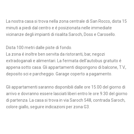
La nostra casa si trova nella zona centrale di San Rocco, dista 15
minuti a piedi dal centro e é posizionata nelle immediate
vicinanze degli impianti di risalita Saroch, Doss e Carosello.
Dista 100 metri dalle piste di fondo.
La zona é inoltre ben servita da ristoranti, bar, negozi
extradoganali e alimentari. La fermata dell'autobus gratuito é
appena sotto casa. Gli appartamenti dispongono di balcone, T.V.,
deposito sci e parcheggio. Garage coperto a pagamento.
Gli appartamenti saranno disponibili dalle ore 15.00 del giorno di
arrivo e dovranno essere lasciati liberi entro le ore 9.30 del giorno
di partenza. La casa si trova in via Saroch 548, contrada Saroch,
colore giallo, seguire indicazioni per zona G3.