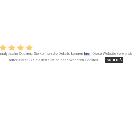
analytische Cookies. Sie können die Details kennen
hier
. Diese Website verwende
autorisieren Sie die Installation der erwähnten Cookies.
SCHLIEß
o)
L’HOTEL AMERIKAN TI DA IL BENVENUTO NEL “PICCOLO
Ad un certo punto sentirete il bisogno di svegliarvi ed ave
posto dove la forza e pervadono profondamente il vostro 