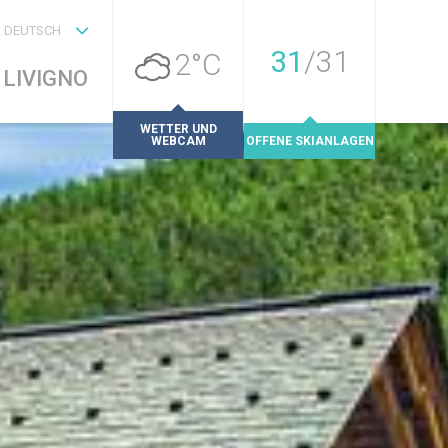
DEUTSCH
31
/
31
2°C
LIVIGNO
WETTER UND
WEBCAM
OFFENE SKIANLAGEN