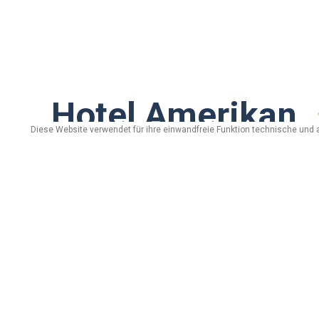
Hotel Amerikan
Diese Website verwendet für ihre einwandfreie Funktion technische und 
Via Florin, n. 77/93 - 23041 Livigno (Sondri