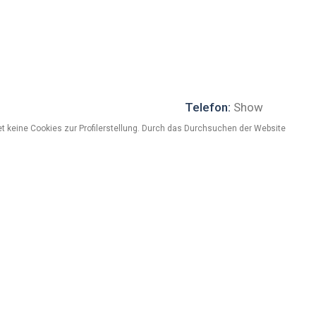
Telefon:
Show
Website:
Show
t keine Cookies zur Profilerstellung. Durch das Durchsuchen der Website
 TIBET”
re di fronte un paesaggio di montagna e…il silenzio, un
io.