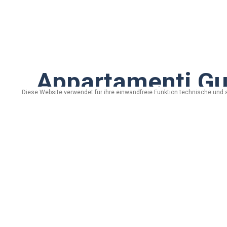
Appartamenti Gu
Diese Website verwendet für ihre einwandfreie Funktion technische und 
via Ostaria, n. 464/D - 23030 Livigno