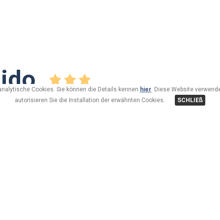
ido
analytische Cookies. Sie können die Details kennen
hier
. Diese Website verwende
autorisieren Sie die Installation der erwähnten Cookies.
SCHLIEß
Gli appartamenti Guido di nuova costruzione sono situati 
dove potrete trovare negozi di tutti i generi, ristoranti, ba
arredati con cura e dotati di ogni comfort.
A 50mt.troverete la fermata del bus-navetta gratuito e a 100