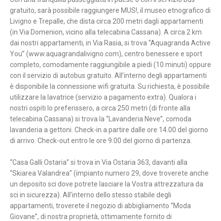
gratuito, sarà possibile raggiungere MUS!, il museo etnografico di
Livigno e Trepalle, che dista circa 200 metri dagli appartamenti
(in Via Domenion, vicino alla telecabina Cassana). A circa 2 km
dai nostri appartamenti, in Via Rasia, si trova “Aquagranda Active
You” (www.aquagrandalivigno.com), centro benessere e sport
completo, comodamente raggiungibile a piedi (10 minuti) oppure
con il servizio di autobus gratuito. All’interno degli appartamenti
è disponibile la connessione wifi gratuita. Su richiesta, è possibile
utilizzare la lavatrice (servizio a pagamento extra). Qualora i
nostri ospiti lo preferissero, a circa 250 metri (di fronte alla
telecabina Cassana) si trova la “Lavanderia Neve”, comoda
lavanderia a gettoni. Check-in a partire dalle ore 14.00 del giorno
di arrivo. Check-out entro le ore 9.00 del giorno di partenza.
“Casa Galli Ostaria” si trova in Via Ostaria 363, davanti alla
“Skiarea Valandrea” (impianto numero 29, dove troverete anche
un deposito sci dove potrete lasciare la Vostra attrezzatura da
sci in sicurezza). All’interno dello stesso stabile degli
appartamenti, troverete il negozio di abbigliamento “Moda
Giovane”, di nostra proprietà, ottimamente fornito di