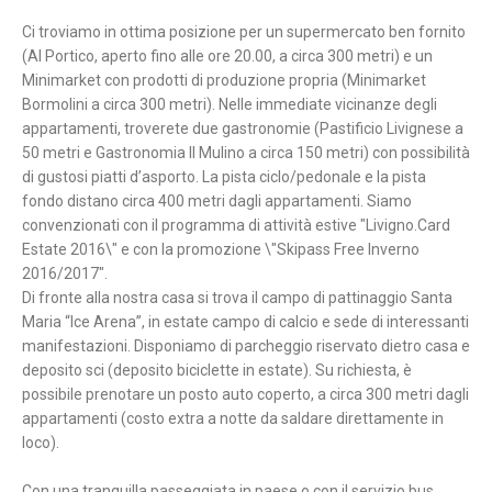
Ci troviamo in ottima posizione per un supermercato ben fornito
(Al Portico, aperto fino alle ore 20.00, a circa 300 metri) e un
Minimarket con prodotti di produzione propria (Minimarket
Bormolini a circa 300 metri). Nelle immediate vicinanze degli
appartamenti, troverete due gastronomie (Pastificio Livignese a
50 metri e Gastronomia Il Mulino a circa 150 metri) con possibilità
di gustosi piatti d’asporto. La pista ciclo/pedonale e la pista
fondo distano circa 400 metri dagli appartamenti. Siamo
convenzionati con il programma di attività estive "Livigno.Card
Estate 2016\" e con la promozione \"Skipass Free Inverno
2016/2017".
Di fronte alla nostra casa si trova il campo di pattinaggio Santa
Maria “Ice Arena”, in estate campo di calcio e sede di interessanti
manifestazioni. Disponiamo di parcheggio riservato dietro casa e
deposito sci (deposito biciclette in estate). Su richiesta, è
possibile prenotare un posto auto coperto, a circa 300 metri dagli
appartamenti (costo extra a notte da saldare direttamente in
loco).
Con una tranquilla passeggiata in paese o con il servizio bus