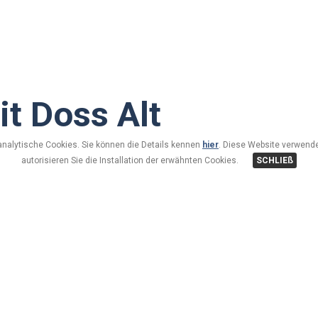
t Doss Alt
analytische Cookies. Sie können die Details kennen
hier
. Diese Website verwende
autorisieren Sie die Installation der erwähnten Cookies.
SCHLIEß
Benvenuti nel Bait Doss Alt la famiglia Cusini è lieta di os
situati in un'ottima posizione panoramica di Livigno.
In estate c'è la possibilità di pranzare all'aperto, in giardin