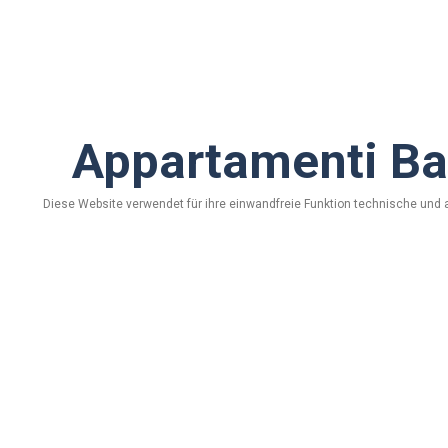
Appartamenti Bai
Diese Website verwendet für ihre einwandfreie Funktion technische und 
via Saroch, n. 744/D - 23030 Livigno