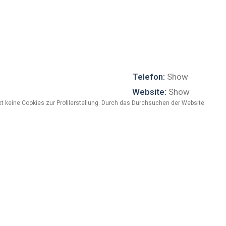
Telefon:
Show
Website:
Show
t keine Cookies zur Profilerstellung. Durch das Durchsuchen der Website
pitarvi per una vacanza tranquilla nei suoi appartamenti
o, dove ci sono giochi per i più piccoli; la casa si trova