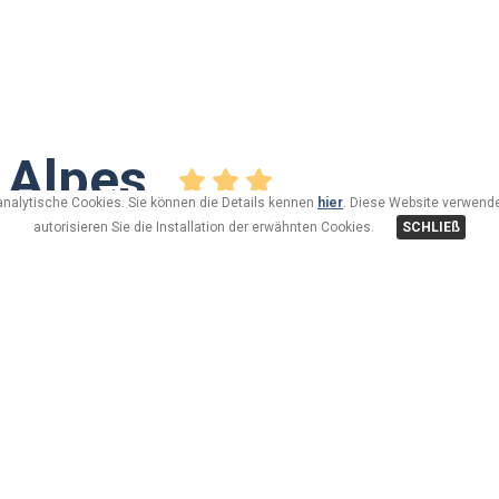
 Alpes
analytische Cookies. Sie können die Details kennen
hier
. Diese Website verwende
autorisieren Sie die Installation der erwähnten Cookies.
SCHLIEß
Stiamo completando il nostro nuovo Chalet e prevediamo d
Sarà uno splendido Chalet a 3 stelle con wellness ed un p
accogliente.