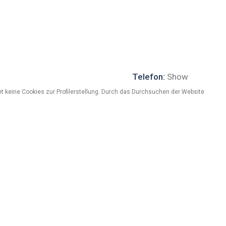
Telefon:
Show
Website:
Show
t keine Cookies zur Profilerstellung. Durch das Durchsuchen der Website
i aprire per la prossima stagione estiva.
iccolo bar con vista sulle montagne, caldo ed