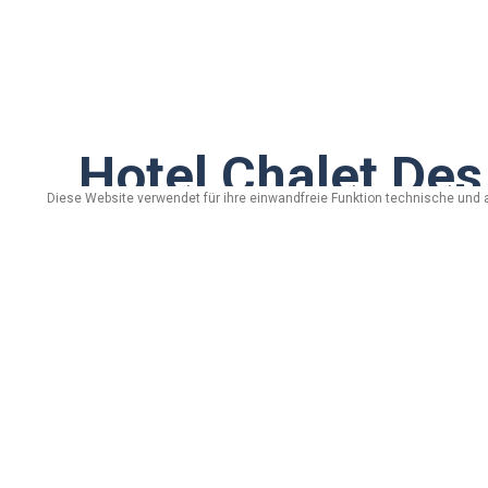
Hotel Chalet Des
Diese Website verwendet für ihre einwandfreie Funktion technische und 
via Rasia, n. 500 - 23030 Livigno (Sondrio)