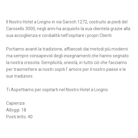
Il Nostro Hotel a Livigno in via Saroch 1272, costruito ai piedi del
Carosello 3000, negli anni ha acquisito la sua clientela grazie alla
sua accoglienza e cordialità nell'ospitare i propri Clienti.
Portiamo avanti la tradizione, affiancati dai metodi più moderni
ma sempre consapevoli degli insegnamenti che hanno segnato
la nostra crescita. Semplicità, onestà, in tutto ciò che facciamo
per trasmettere ai nostri ospiti l' amore per il nostro paese e le
sue tradizioni.
Ti Aspettiamo per ospitarti nel Nostro Hotel a Livigno.
Capienza
Alloggi: 18
Posti letto: 40