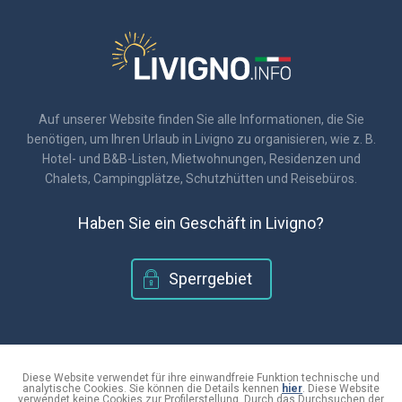
Auf unserer Website finden Sie alle Informationen, die Sie
benötigen, um Ihren Urlaub in Livigno zu organisieren, wie z. B.
Hotel- und B&B-Listen, Mietwohnungen, Residenzen und
Chalets, Campingplätze, Schutzhütten und Reisebüros.
Haben Sie ein Geschäft in Livigno?
Sperrgebiet
© 2018 - Livigno.info
|
C.F. 920171601410
Diese Website verwendet für ihre einwandfreie Funktion technische und
analytische Cookies. Sie können die Details kennen
hier
. Diese Website
|
Informationen zum Datenschutz und zur Verwendung von Cookies
verwendet keine Cookies zur Profilerstellung. Durch das Durchsuchen der