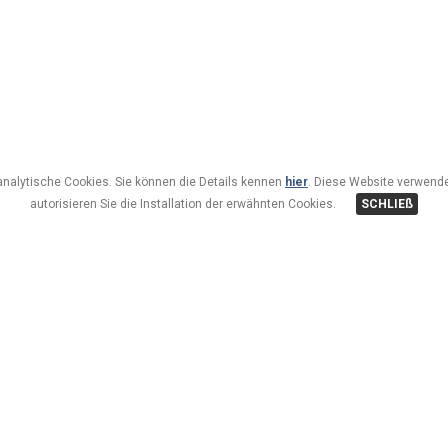
analytische Cookies. Sie können die Details kennen
hier
. Diese Website verwende
autorisieren Sie die Installation der erwähnten Cookies.
SCHLIEß
)
L'HOTEL BAUER è una struttura alberghiera di nuova costr
Situato all'interno della zona a traffico limitato, con acces
sci alpino e fondo.
Le 19 camere, tutte con bagno o doccia, sono arredate in s