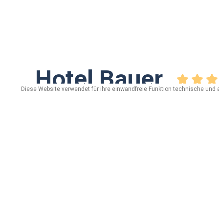
Hotel Bauer
Diese Website verwendet für ihre einwandfreie Funktion technische und 
via Dala gesa, n. 1 - 23030 Livigno (Sondrio