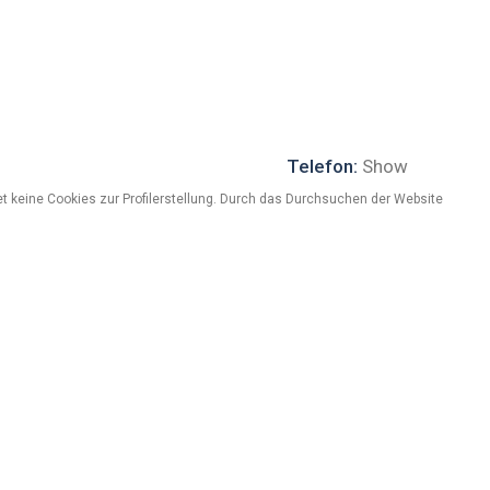
Telefon:
Show
Website:
Show
t keine Cookies zur Profilerstellung. Durch das Durchsuchen der Website
uzione (2000).
so diretto anche da via Pontiglia, a 50mt. dalle piste da
tile montano e dotate d'ogni comfort: telefono, tv