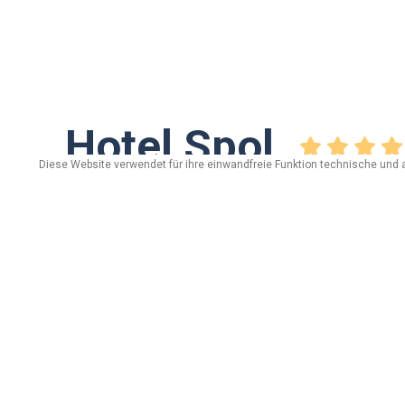
Hotel Spol
Diese Website verwendet für ihre einwandfreie Funktion technische und 
via Dala gesa, n. 245 - 23030 Livigno (SO)