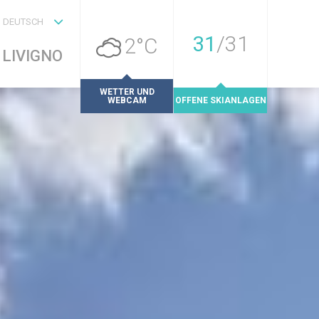
DEUTSCH
31
/
31
2°C
LIVIGNO
WETTER UND
WEBCAM
OFFENE SKIANLAGEN