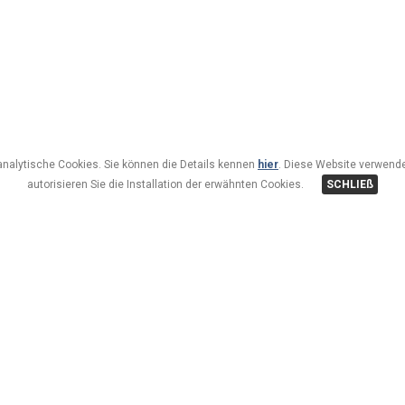
analytische Cookies. Sie können die Details kennen
hier
. Diese Website verwende
autorisieren Sie die Installation der erwähnten Cookies.
SCHLIEß
Ogni momento dell’anno è quello buono per regalarsi una v
feel at home. Ci troviamo nel cuore del paese, all'imbocc
garage compresi nella tariffa. A soli 100 metri si raggiungon
poco lontano un anello di 40 km per lo sci di fondo. Non c’
centro wellness ambientato sul modello dei paesini dell’E