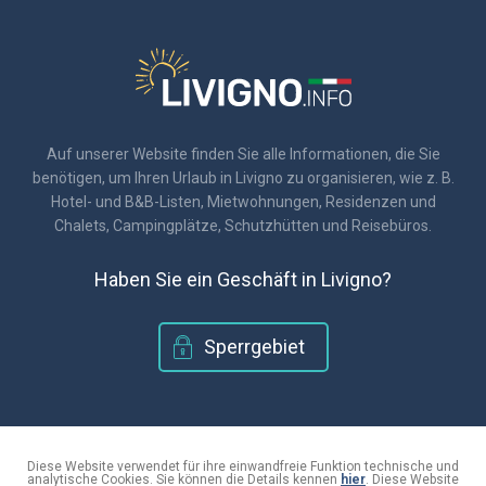
Auf unserer Website finden Sie alle Informationen, die Sie
benötigen, um Ihren Urlaub in Livigno zu organisieren, wie z. B.
Hotel- und B&B-Listen, Mietwohnungen, Residenzen und
Chalets, Campingplätze, Schutzhütten und Reisebüros.
Haben Sie ein Geschäft in Livigno?
Sperrgebiet
© 2018 - Livigno.info
|
C.F. 920171601410
Diese Website verwendet für ihre einwandfreie Funktion technische und
analytische Cookies. Sie können die Details kennen
hier
. Diese Website
|
Informationen zum Datenschutz und zur Verwendung von Cookies