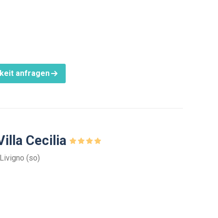
keit anfragen
illa Cecilia
 Livigno (so)