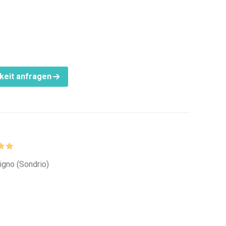
keit anfragen
vigno (Sondrio)