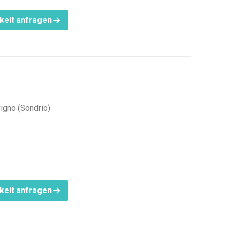
keit anfragen
vigno (Sondrio)
keit anfragen