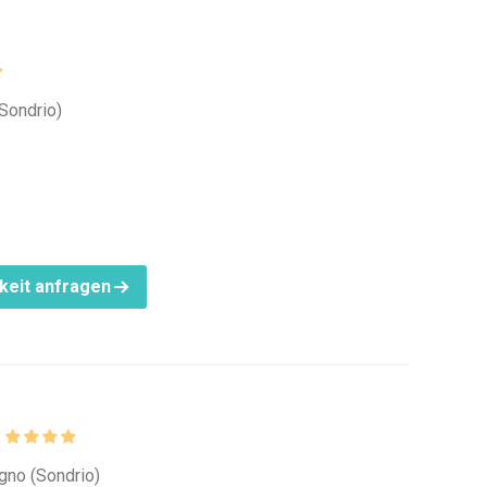
(Sondrio)
keit anfragen
i
igno (Sondrio)