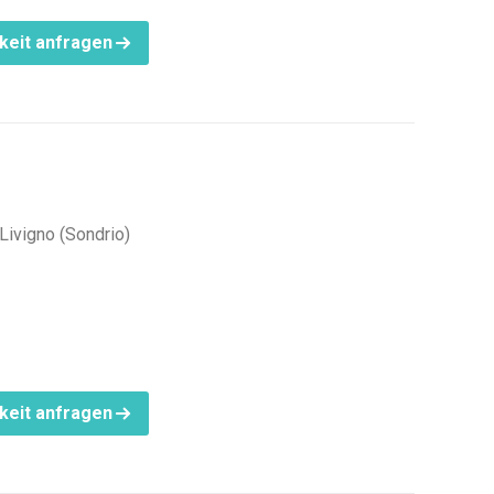
keit anfragen
 Livigno (Sondrio)
keit anfragen