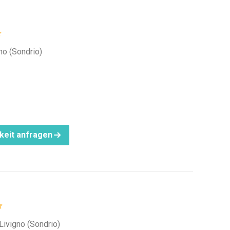
gno (Sondrio)
keit anfragen
Livigno (Sondrio)