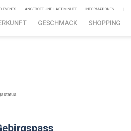
D EVENTS
ANGEBOTE UND LAST MINUTE
INFORMATIONEN
|
ERKUNFT
GESCHMACK
SHOPPING
gsstatus.
Gebirgspass