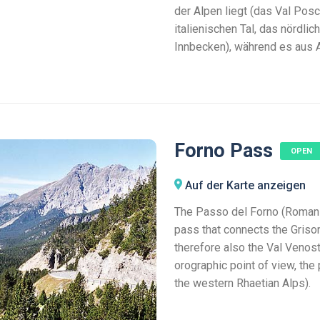
der Alpen liegt (das Val Pos
italienischen Tal, das nördlic
Innbecken), während es aus A
Forno Pass
OPEN
Auf der Karte anzeigen
The Passo del Forno (Romans
pass that connects the Griso
therefore also the Val Venost
orographic point of view, the
the western Rhaetian Alps).