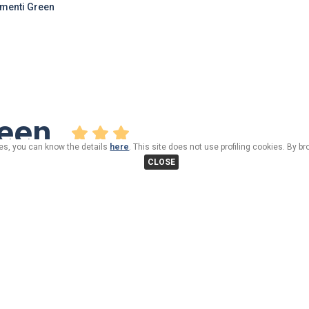
menti Green
een
kies, you can know the details
here
. This site does not use profiling cookies. By b
CLOSE
Dopo una giornata fuori passata a divertirsi il rientro a cas
massaggi, ma si anche una bella sauna rilassante poi sdra
preferito su Sky mentre fuori tutto tace ed infine andare a
senza pensiero, e il giorno dopo ricominciare.