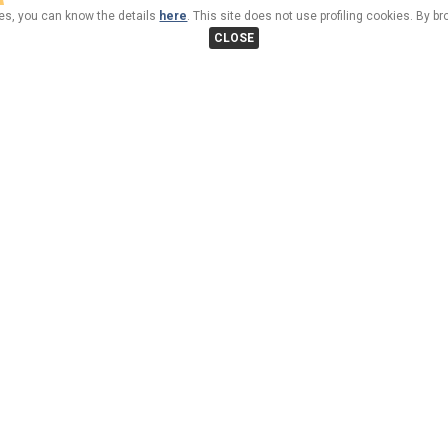
kies, you can know the details
here
. This site does not use profiling cookies. By b
CLOSE
Benessere, Gourmet e Divertimento nell'affascinante atmos
Emozionante, dinamico e coinvolgente: l’
Hotel Bivio, pos
luminose e confortevoli camere in caldo stile alpino, arredat
l’avvolgente e nuovissima Area Beauty & Wellness e stuzzic
del
Bivio Club Glam Disco Bar
. Impreziosito dall’elegant
vinicola, l’
Hotel Bivio di Livigno
vi regalerà un soggiorno 