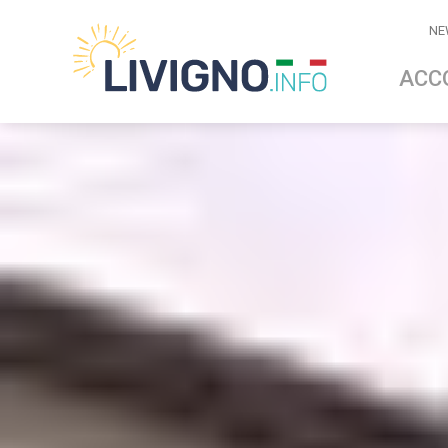
NE
ACC