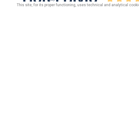
This site, for its proper functioning, uses technical and analytical coo
via Plan, n. 422 - 23030 Livigno (Sondrio)