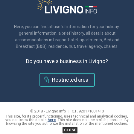
Here, you can find all useful information for your holiday:
general information, a brief history, all details about
accommodations in Livigno: hotel, apartments, Bed and
Breakfast (B&B), residence, hut, travel agency, chalets.
Do you have a business in Livigno?
Restricted area
© 2018 - Livigno.info
|
C.F. 920171601410
This site, for its proper functioning, uses technical and analytical cookies,
|
information on the privacy and use of cookies
you can know the details
here
. This site does not use profiling cookies. By
|
browsing the site you authorize the installation of the mentioned cookies.
Site created by
CLOSE