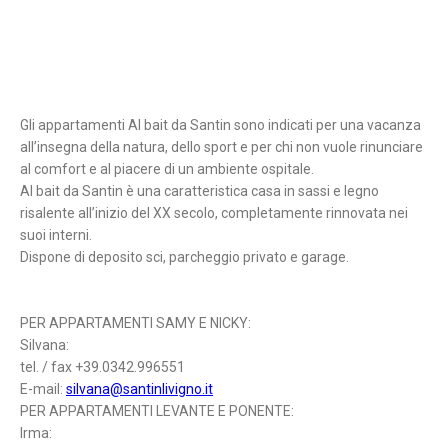
Gli appartamenti Al bait da Santin sono indicati per una vacanza
all’insegna della natura, dello sport e per chi non vuole rinunciare
al comfort e al piacere di un ambiente ospitale.
Al bait da Santin è una caratteristica casa in sassi e legno
risalente all’inizio del XX secolo, completamente rinnovata nei
suoi interni.
Dispone di deposito sci, parcheggio privato e garage.
PER APPARTAMENTI SAMY E NICKY:
Silvana:
tel. / fax +39.0342.996551
E-mail:
silvana@santinlivigno.it
PER APPARTAMENTI LEVANTE E PONENTE:
Irma: