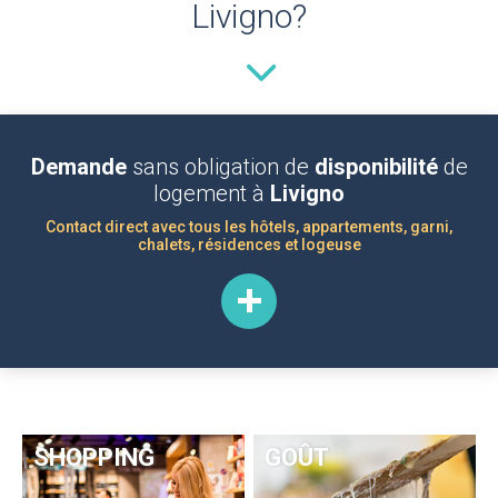
Livigno?
Demande
sans obligation de
disponibilité
de
logement à
Livigno
Contact direct avec tous les hôtels, appartements, garni,
chalets, résidences et logeuse
SHOPPING
GOÛT