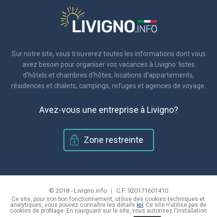
Sur notre site, vous trouverez toutes les informations dont vous
avez besoin pour organiser vos vacances à Livigno: listes
d'hôtels et chambres d'hôtes, locations d'appartements,
résidences et chalets, campings, refuges et agences de voyage.
Avez-vous une entreprise à Livigno?
Zone restreinte
© 2018 - Livigno.info
|
C.F. 920171601410
Ce site, pour son bon fonctionnement, utilise des cookies techniques et
|
Politique de confidentialité et de l'utilisation des cookies
analytiques, vous pouvez connaître les détails
ici
. Ce site n'utilise pas de
|
cookies de profilage. En naviguant sur le site, vous autorisez l'installation
Site créé par