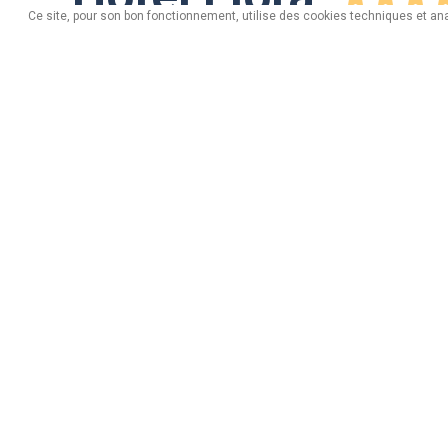
Ce site, pour son bon fonctionnement, utilise des cookies techniques et an
via Taglieda, n. 98 - 23041 Livigno (Sondrio