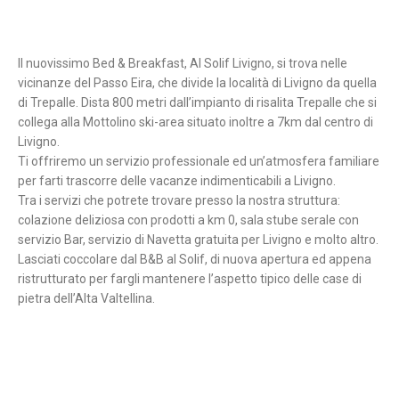
Il nuovissimo Bed & Breakfast, Al Solif Livigno, si trova nelle
vicinanze del Passo Eira, che divide la località di Livigno da quella
di Trepalle. Dista 800 metri dall’impianto di risalita Trepalle che si
collega alla Mottolino ski-area situato inoltre a 7km dal centro di
Livigno.
Ti offriremo un servizio professionale ed un’atmosfera familiare
per farti trascorre delle vacanze indimenticabili a Livigno.
Tra i servizi che potrete trovare presso la nostra struttura:
colazione deliziosa con prodotti a km 0, sala stube serale con
servizio Bar, servizio di Navetta gratuita per Livigno e molto altro.
Lasciati coccolare dal B&B al Solif, di nuova apertura ed appena
ristrutturato per fargli mantenere l’aspetto tipico delle case di
pietra dell’Alta Valtellina.