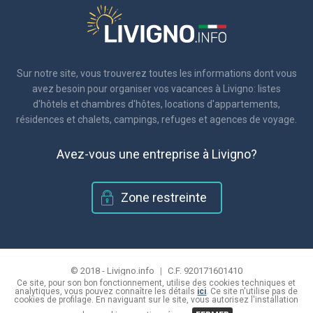
Sur notre site, vous trouverez toutes les informations dont vous
avez besoin pour organiser vos vacances à Livigno: listes
d'hôtels et chambres d'hôtes, locations d'appartements,
résidences et chalets, campings, refuges et agences de voyage.
Avez-vous une entreprise à Livigno?
Zone restreinte
© 2018 - Livigno.info
|
C.F. 920171601410
Ce site, pour son bon fonctionnement, utilise des cookies techniques et
|
Politique de confidentialité et de l'utilisation des cookies
analytiques, vous pouvez connaître les détails
ici
. Ce site n'utilise pas de
|
cookies de profilage. En naviguant sur le site, vous autorisez l'installation
Site créé par