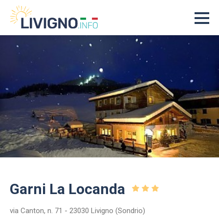
Garni La Locanda
via Canton, n. 71 - 23030 Livigno (Sondrio)