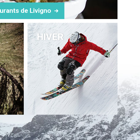
urants de Livigno
HIVER