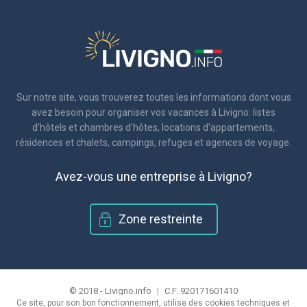
Sur notre site, vous trouverez toutes les informations dont vous
avez besoin pour organiser vos vacances à Livigno: listes
d'hôtels et chambres d'hôtes, locations d'appartements,
résidences et chalets, campings, refuges et agences de voyage.
Avez-vous une entreprise à Livigno?
Zone restreinte
© 2018 - Livigno.info
|
C.F. 920171601410
Ce site, pour son bon fonctionnement, utilise des cookies techniques et
|
Politique de confidentialité et de l'utilisation des cookies