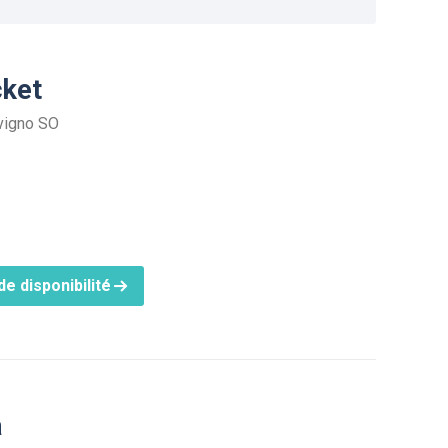
cket
ivigno SO
e disponibilité
a