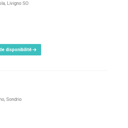
ola, Livigno SO
e disponibilité
no, Sondrio