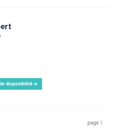
pert
O
e disponibilité
page
1