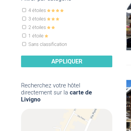
4 étoiles
3 étoiles
2 étoiles
1 étoile
Sans classification
APPLIQUER
Recherchez votre hôtel
directement sur la
carte de
Livigno