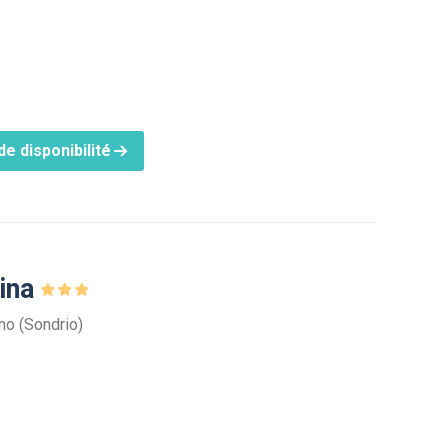
e disponibilité
nina
gno (Sondrio)