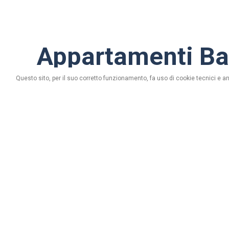
Appartamenti Ba
Questo sito, per il suo corretto funzionamento, fa uso di cookie tecnici e an
via Florin, n. 608/B - 23030 Livigno (Sondri