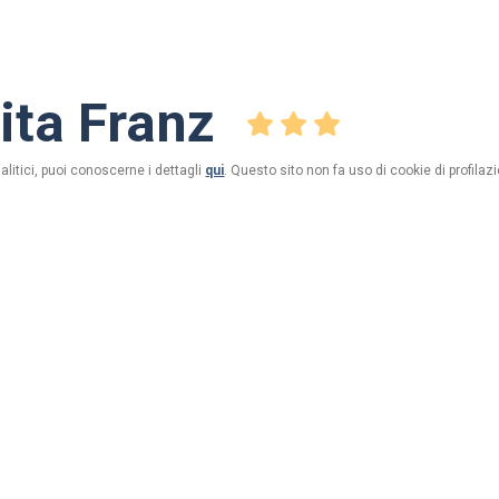
ita Franz
alitici, puoi conoscerne i dettagli
qui
. Questo sito non fa uso di cookie di profilazi
o)
La Baita Franz è situata all'entrata del paese di Livigno, pe
tranquilla, circondata dal verde, con la possibilità di vivere 
dalla nostra stazione turistica.
Nelle vicinanze c'è il collegamento con la pista ciclabile 
lungo il paese; sempre nelle prossimità, partono diversi 