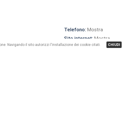
Telefono:
Mostra
Sito internet:
Mostra
one. Navigando il sito autorizzi l'installazione dei cookie citati.
CHIUDI
r chi viene dal passo Forcola, in località Florin, in zona
in sintonia con la natura e con tutti gli sport offerti
e la passeggiata, che costeggiano tutto il fiume Spòl,
sentieri per camminate più impegnative.