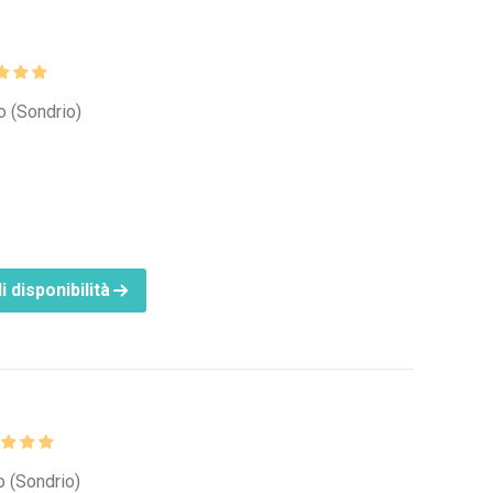
o (Sondrio)
i disponibilità
k
o (Sondrio)