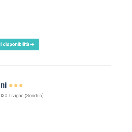
i disponibilità
oni
3030 Livigno (Sondrio)