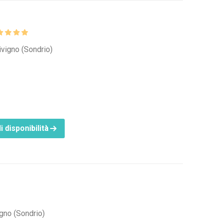
ivigno (Sondrio)
i disponibilità
igno (Sondrio)