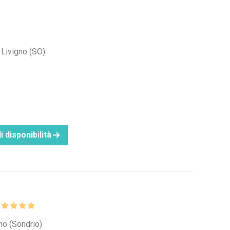
 Livigno (SO)
i disponibilità
a
gno (Sondrio)