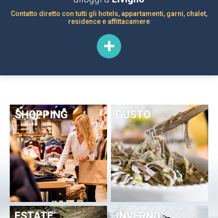
Contatto diretto con tutti gli hotels, appartamenti, garni, chalet,
residence e affittacamere
SHOPPING
GUSTO
ESTATE
INVERNO