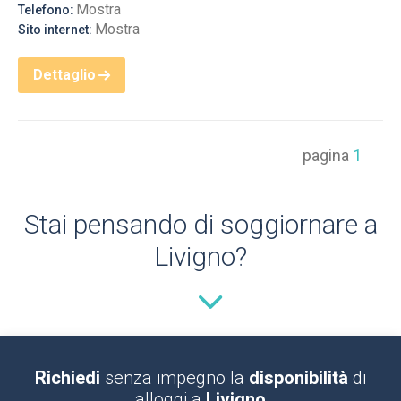
Mostra
Telefono:
Mostra
Sito internet:
Dettaglio
pagina
1
Stai pensando di soggiornare a
Livigno?
Richiedi
senza impegno la
disponibilità
di
alloggi a
Livigno