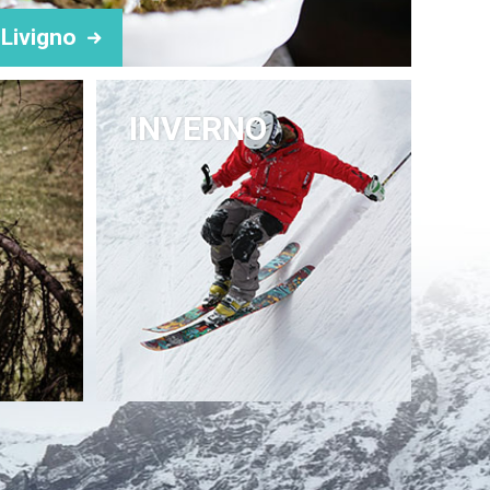
i Livigno
INVERNO