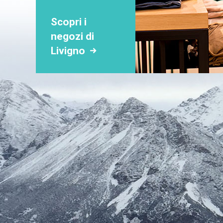
Scopri i
negozi di
Livigno