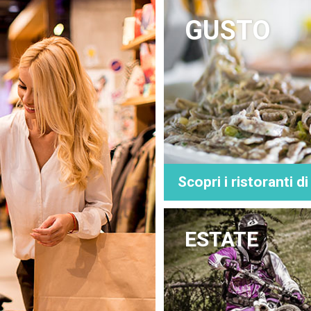
GUSTO
Scopri i ristoranti d
ESTATE