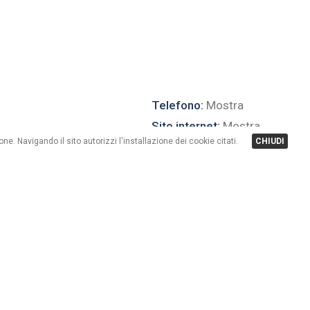
Telefono:
Mostra
Sito internet:
Mostra
one. Navigando il sito autorizzi l'installazione dei cookie citati.
CHIUDI
a 100m dalla zona pedonale e dal centro di Livigno
r e pub. Disponiamo appartamenti da 2 ai 3 posti letto,
mt. impianti di risalita. Adatti a famiglie.