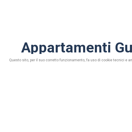
Appartamenti Gu
Questo sito, per il suo corretto funzionamento, fa uso di cookie tecnici e an
via Ostaria, n. 464/D - 23030 Livigno