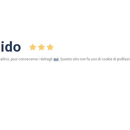
ido
alitici, puoi conoscerne i dettagli
qui
. Questo sito non fa uso di cookie di profilazi
Gli appartamenti Guido di nuova costruzione sono situati 
dove potrete trovare negozi di tutti i generi, ristoranti, ba
arredati con cura e dotati di ogni comfort.
A 50mt.troverete la fermata del bus-navetta gratuito e a 100