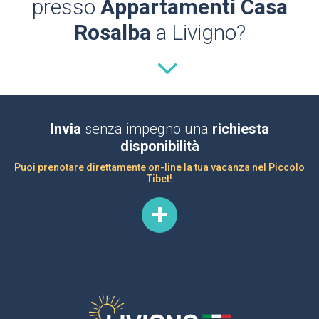
presso
Appartamenti Casa
Rosalba
a Livigno?
Invia
senza impegno una
richiesta
disponibilità
Puoi prenotare direttamente on-line la tua vacanza nel Piccolo
Tibet!