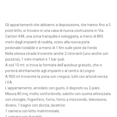
Gli appartamenti che abbiamo a disposizione, che hanno fino a 5
posti letto, si trovano in una casa di nuova costruzione in Via
Canton 448, una zona tranquilla e soleggiata, a meno di 800
metri dagli impianti di risalita, vicino alla nuova pista
pedonale/ciclabile e a meno di 1 Km sulle piste da fondo.
Nella stessa strada troverete anche 2 ristoranti (uno anche con
pizzeria), 1 mini-market e 1 bar-pub.
A soli 10 mt. si trova la fermata dell'autobus gratuito, che vi
porterà direttamente agli impianti o al centro di Livigno.
A 900 mt troverete la zona con i negozi, tutti con articoli senza
I.V.A.
L'appartamento, arredato con gusto, è disposto su 2 piani.
Misura 80 mq, molto confortevole, salotto con cucina attrezzata
con stoviglie, frigorifero, forno, forno a microonde, televisione,
divano; 1 bagno con doccia, lavatrice.
1 camera con letto matrimoniale,
1 camera con due letti,