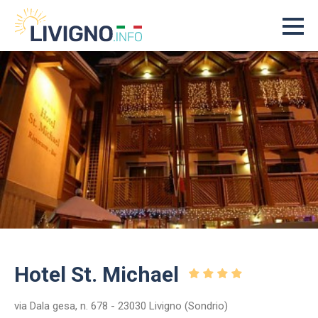
Hotel St. Michael
via Dala gesa, n. 678 - 23030 Livigno (Sondrio)