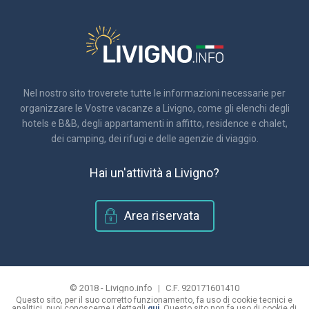
Nel nostro sito troverete tutte le informazioni necessarie per
organizzare le Vostre vacanze a Livigno, come gli elenchi degli
hotels e B&B, degli appartamenti in affitto, residence e chalet,
dei camping, dei rifugi e delle agenzie di viaggio.
Hai un'attività a Livigno?
Area riservata
© 2018 - Livigno.info
|
C.F. 920171601410
Questo sito, per il suo corretto funzionamento, fa uso di cookie tecnici e
|
informativa sulla privacy e utilizzo dei cookie
analitici, puoi conoscerne i dettagli
qui
. Questo sito non fa uso di cookie di