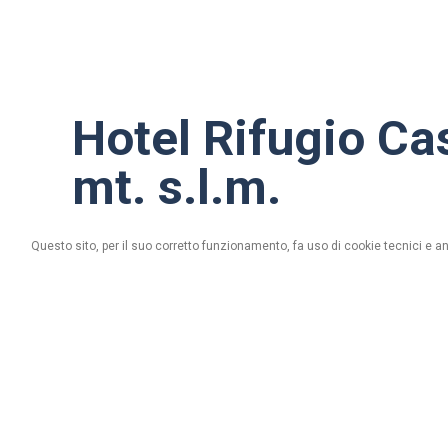
Hotel Rifugio C
mt. s.l.m.
Questo sito, per il suo corretto funzionamento, fa uso di cookie tecnici e an
via Passo cassana, n. 0 - 23030 Livigno (S