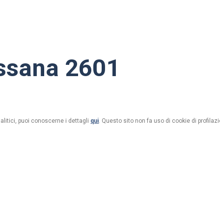
assana 2601
alitici, puoi conoscerne i dettagli
qui
. Questo sito non fa uso di cookie di profilazi
ondrio)
Rifugio Cassana, il più amato dai bikers di mezza Europa.
Ubicato a 2601 metri sul livello del mare (a 10 min. dal pas
comprensorio alpino raggiungibile con la Vostra Mountain 