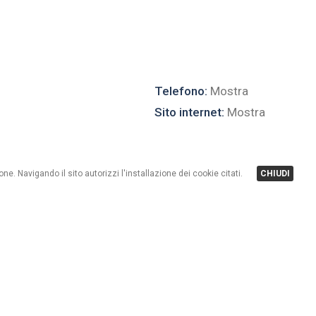
Telefono:
Mostra
Sito internet:
Mostra
one. Navigando il sito autorizzi l'installazione dei cookie citati.
CHIUDI
so Cassana), è uno dei rifugi più alti del
Bike.