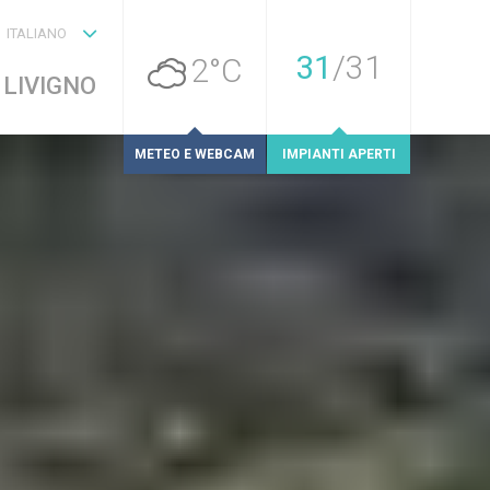
ITALIANO
31
/
31
2°C
 LIVIGNO
METEO E WEBCAM
IMPIANTI APERTI