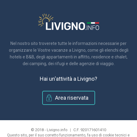
Nel nostro sito troverete tutte le informazioni necessarie per
organizzare le Vostre vacanze a Livigno, come gli elenchi degli
hotels e B&B, degli appartamenti in affitto, residence e chalet,
dei camping, dei rifugi e delle agenzie di viaggio.
Hai un'attività a Livigno?
Area riservata
© 2018 - Livigno.info
|
C.F. 920171601410
Questo sito, per il suo corretto funzionamento, fa uso di cookie tecnici e
|
informativa sulla privacy e utilizzo dei cookie