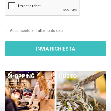
accedono al suddetto sito.
Il sito sopra indicato è di titolarità di Longa Net Service S.r.l., Via Olta 78
23041 Livigno SO, Italia e Appdigitali S.r.l., Via Caimi 38/A 23100,
Sondrio SO, Italia.
Acconsento al trattamento dati
L’informativa è resa da Longa Net Service S.r.l. e Appdigitali S.r.l.
esclusivamente per il sito sopra menzionato e non anche per altri siti
web o sezioni/pagine/spazi di titolarità di Terzi eventualmente
INVIA RICHIESTA
consultati dall’utente tramite appositi link.
Gli utenti/visitatori sono invitati a leggere attentamente la presente
Privacy Policy prima di fornire qualsiasi tipo di informazione personale
e/o compilare qualunque modulo elettronico presente sul sito stesso.
SHOPPING
GUSTO
Qualora agli utenti/visitatori sia richiesto, per accedere a determinati
servizi, di conferire propri dati personali, sarà previamente rilasciata,
nelle pagine relative ai singoli servizi, apposita e dettagliata
Informativa sul relativo trattamento ai sensi dell’art. 13 del RGPD la
quale specificherà le modalità, le finalità ed i limiti del trattamento
stesso.