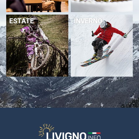
1. Titolare del trattamento
Il Titolare del trattamento dei dati è Longa Net Service S.r.l., Via Olta 78
ESTATE
INVERNO
23041 Livigno SO, Italia email: info@longa.it e Appdigitali S.r.l., Via
Caimi 38/A 23100, Sondrio SO, Italia, email: info@appdigitali.it
2. Tipologia di dati trattati finalità e base giuridica del
trattamento
2.1. Dati di navigazione
I sistemi informatici e le procedure software preposte al
funzionamento di questo sito acquisiscono, nel normale esercizio,
alcuni dati personali che vengono poi trasmessi implicitamente
nell’uso dei protocolli di comunicazione Internet.
Si tratta di informazioni che per loro natura potrebbero, mediante
associazioni ed elaborazioni con dati detenuti da terzi, permettere di
identificare gli utenti/visitatori (ad es. indirizzo IP, nomi di domini dei
computer utilizzati dagli utenti/visitatori che si collegano al sito, ecc.).
Questi dati vengono utilizzati al solo fine di ricavare informazioni di
tipo statistico (quindi sono anonimi) e per controllare il corretto