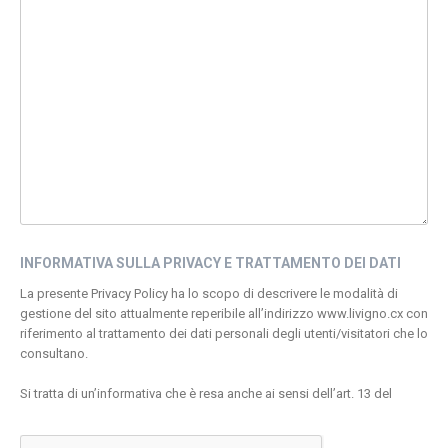
INFORMATIVA SULLA PRIVACY E TRATTAMENTO DEI DATI
La presente Privacy Policy ha lo scopo di descrivere le modalità di
gestione del sito attualmente reperibile all’indirizzo www.livigno.cx con
riferimento al trattamento dei dati personali degli utenti/visitatori che lo
consultano.
Si tratta di un’informativa che è resa anche ai sensi dell’art. 13 del
Regolamento (UE) 2016/679 (di seguito anche “Regolamento Generale
per la Protezione dei Dati Personali” ovvero “RGPD”) a coloro che