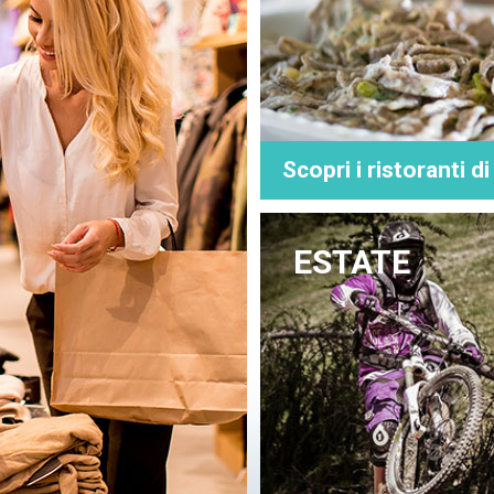
ri dati personali per accedere a determinati servizi, ovvero, per effettuare richie
tamente ai quali Longa Net Service S.r.l. e Appdigitali S.r.l. potrebbe fornire il ser
a del servizio in conformità con la presente Policy e le specifiche Informative pr
 Appdigitali S.r.l. potrà utilizzare i dati forniti volontariamente per attività di
Scopri i ristoranti d
 di prodotti o servizi; inviare informazioni commerciali; effettuare comunicazio
di marketing diretto è obbligatorio acquisire il consenso - specifico e separato - 
orterà conseguenza alcuna (se non quella di impedire i trattamenti dei dati final
ESTATE
 è rappresentata dal consenso espresso. Per i trattamenti di cui ai nn. 2.1 e 2.2. 
 a soggetti terzi, salvo che per adempiere agli obblighi previsti da leggi, re
erranno comunicati a terzi esclusivamente qualora la comunicazione sia necessari
ngoli servizi.