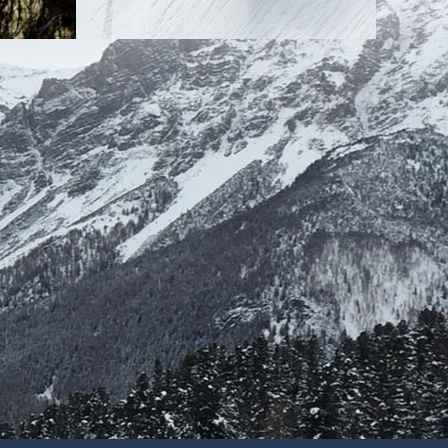
 stabiliti in Paesi non appartenenti all’Unione europea, fatto
 (ad es. su supporto cartaceo) per il tempo strettamente
particolare:
ai danni del sito;
certamenti di reati informatici ai danni del sito; eventuali ulteriori
ingolo servizio richiesto;
amento da parte degli utenti/visitatori.