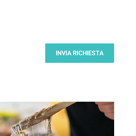
zioni/pagine/spazi di titolarità di Terzi eventualmente consultati
o compilare qualunque modulo elettronico presente sul sito stesso.
pagine relative ai singoli servizi, apposita e dettagliata Informativa
INVIA RICHIESTA
 38/A 23100, Sondrio SO, Italia, email: info@appdigitali.it
ali che vengono poi trasmessi implicitamente nell’uso dei
 gli utenti/visitatori (ad es. indirizzo IP, nomi di domini dei
nto del sito.