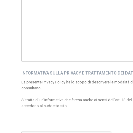
INFORMATIVA SULLA PRIVACY E TRATTAMENTO DEI DAT
La presente Privacy Policy ha lo scopo di descrivere le modalità di 
consultano.
Si tratta di un’informativa che è resa anche ai sensi dell’art. 1
accedono al suddetto sito.
Il sito sopra indicato è di titolarità di Longa Net Service S.r.l., Via