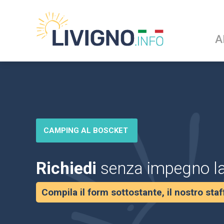
A
CAMPING AL BOSCKET
Richiedi
senza impegno l
Compila il form sottostante, il nostro staf