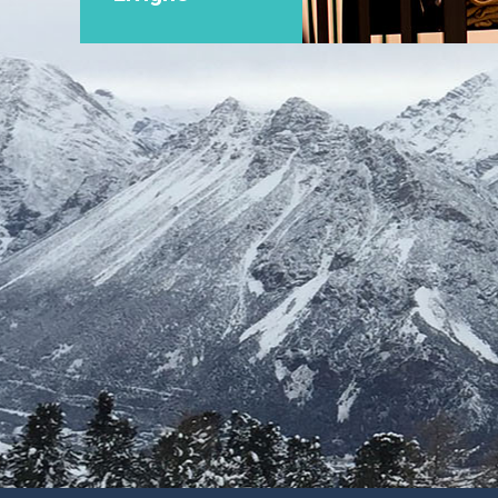
4. Trasferimento dati a Paesi Terzi
Nell’ambito delle finalità indicare all’art. 3 della presente Informa
eventualmente salvo quanto previsto per l’utilizzo dei Cookies.
5. Modalità del trattamento e periodo di conservazione dei 
Il trattamento dei dati viene effettuato attraverso strumenti auto
necessario a conseguire gli scopi per i quali i dati sono stati rac
I dati personali verranno conservati per il lasso di tempo strettam
- per i dati indicati all’art. 2.1., per il tempo necessario allo svolg
- per i dati indicati all’art. 2.2., per il tempo necessario allo svolgi
dettagli sulla conservazione dei dati in merito al singolo servizio 
- per le finalità indicata all’art. 2.3. (marketing) per 24 (ventiqu
6. Diritti dell'Interessato
Gli utenti/visitatori potranno in qualsiasi momento esercitare i diret