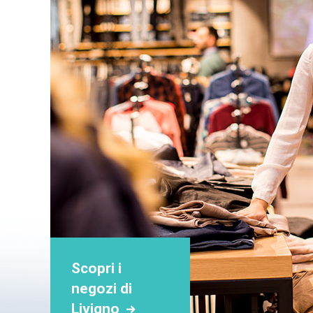
2.2. Dati forniti volontariamente dagli utenti/visitatori
Qualora gli utenti/visitatori collegandosi a questo sito inviino prop
parte di Longa Net Service S.r.l. e Appdigitali S.r.l. e/o dei terzi uni
esclusivamente per rispondere alla richiesta, ovvero per la fornitur
2.3. Finalità del trattamento per scopi di marketing diretto
Con il consenso specifico dell'interessato, Longa Net Service S.r.l. e
informativo; compiere attività dirette di vendita o di collocamento
Per il trattamento di dati preordinato allo svolgimento di attività 
conferimento è del tutto facoltativo e l'eventuale rifiuto non comp
Per i trattamenti di cui ai nn. 2.4. si precisa che la base giuridica
replicare alla richiesta degli utenti/visitatori.
3. Destinatari dei dati personali
Nessun dato derivante dal servizio web verrà comunicato o diffuso
Scopri i
I dati personali espressamente conferiti dagli utenti/visitatori v
negozi di
fermo restando quanto previsto nelle specifiche Informative dei si
Livigno