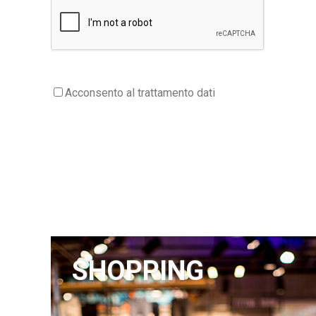
L’informativa è resa da Longa Net Service S.r.l. e Appdigitali S.r.l
dall’utente tramite appositi link.
Gli utenti/visitatori sono invitati a leggere attentamente la pres
Qualora agli utenti/visitatori sia richiesto, per accedere a determin
sul relativo trattamento ai sensi dell’art. 13 del RGPD la quale speci
Acconsento al trattamento dati
1. Titolare del trattamento
Il Titolare del trattamento dei dati è Longa Net Service S.r.l., Via O
2. Tipologia di dati trattati finalità e base giuridica del trat
2.1. Dati di navigazione
I sistemi informatici e le procedure software preposte al funzion
protocolli di comunicazione Internet.
Si tratta di informazioni che per loro natura potrebbero, mediante a
SHOPPING
computer utilizzati dagli utenti/visitatori che si collegano al sito, e
Questi dati vengono utilizzati al solo fine di ricavare informazioni