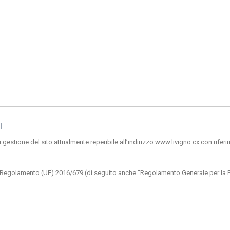
I
gestione del sito attualmente reperibile all’indirizzo www.livigno.cx con riferim
3 del Regolamento (UE) 2016/679 (di seguito anche “Regolamento Generale per la
 Olta 78 23041 Livigno SO, Italia e Appdigitali S.r.l., Via Caimi 38/A 23100, Sondrio 