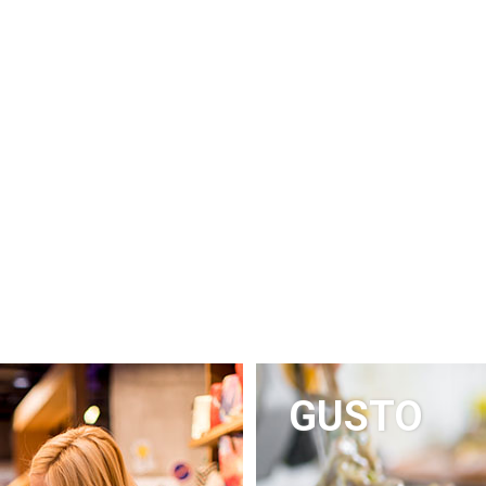
. esclusivamente per il sito sopra menzionato e non anche per altri siti web o se
ente Privacy Policy prima di fornire qualsiasi tipo di informazione personale e/
ati servizi, di conferire propri dati personali, sarà previamente rilasciata, nelle 
ficherà le modalità, le finalità ed i limiti del trattamento stesso.
lta 78 23041 Livigno SO, Italia email: info@longa.it e Appdigitali S.r.l., Via Caimi
tamento
amento di questo sito acquisiscono, nel normale esercizio, alcuni dati person
ssociazioni ed elaborazioni con dati detenuti da terzi, permettere di identificare
GUSTO
cc.).
 di tipo statistico (quindi sono anonimi) e per controllare il corretto funzioname