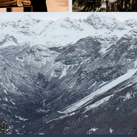
tiva i dati Suoi dati personali non verranno comunicati/trasferiti a soggetti terzi
dati
matizzati (ad es. utilizzando procedure e supporti elettronici) e/o manualmente
colti e, comunque, in conformità alle disposizioni normative vigenti in materia.
ente necessario al perseguimento delle specifiche finalità del trattamento e, in 
imento delle attività specificate, salvo eventuali accertamenti di reati informatici 
mento dei servizi richiesti o replicare alle richieste effettuate, salvo eventuali ac
o richiesta effettuata potranno essere fornite nelle informative specifiche del s
attro) mesi dal momento del rilascio dello specifico ed espresso consenso al tratt
ti di seguito indicati.