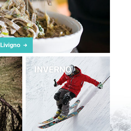
ste via posta elettronica, si avrà l’acquisizione di tali dati da
vizio richiesto dall’utente/visitatore; tali dati verranno trattati
ivacy fornite in fase di adesione ai singoli servizi.
 marketing diretto, per inviare materiale pubblicitario ed
i Livigno
ni commerciali interattive.
da parte dell'interessato, il quale è fin da ora informato che tale
izzati al marketing diretto).
INVERNO
la base legale è rappresentata dalla esecuzione di servizi richiesti o
golamenti o normative comunitarie.
a per ottemperare alle richieste degli utenti/visitatori medesimi,