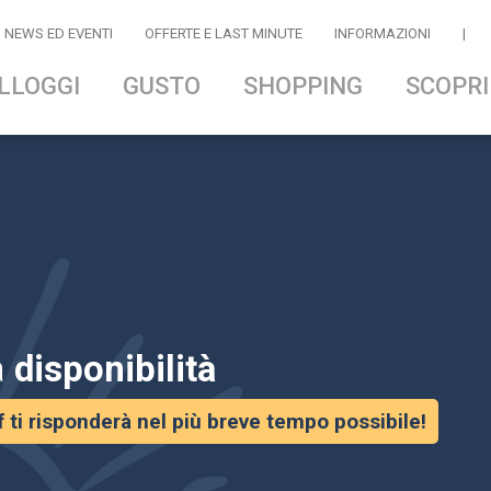
NEWS ED EVENTI
OFFERTE E LAST MINUTE
INFORMAZIONI
|
LLOGGI
GUSTO
SHOPPING
SCOPRI
a
disponibilità
f ti risponderà nel più breve tempo possibile!