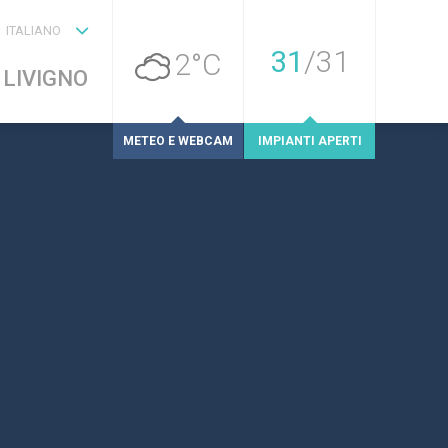
ITALIANO
31
/
31
2°C
 LIVIGNO
METEO E WEBCAM
IMPIANTI APERTI