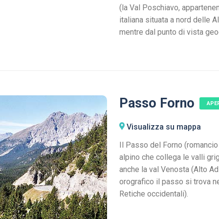
(la Val Poschiavo, appartenen
italiana situata a nord delle A
mentre dal punto di vista geog
Passo Forno
APE
Visualizza su mappa
Il Passo del Forno (romanci
alpino che collega le valli gr
anche la val Venosta (Alto Adi
orografico il passo si trova n
Retiche occidentali).