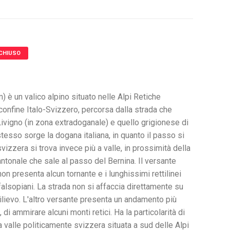
CHIUSO
) è un valico alpino situato nelle Alpi Retiche
 confine Italo-Svizzero, percorsa dalla strada che
 Livigno (in zona extradoganale) e quello grigionese di
esso sorge la dogana italiana, in quanto il passo si
vizzera si trova invece più a valle, in prossimità della
ntonale che sale al passo del Bernina. Il versante
non presenta alcun tornante e i lunghissimi rettilinei
falsopiani. La strada non si affaccia direttamente su
ilievo. L'altro versante presenta un andamento più
 di ammirare alcuni monti retici. Ha la particolarità di
valle politicamente svizzera situata a sud delle Alpi