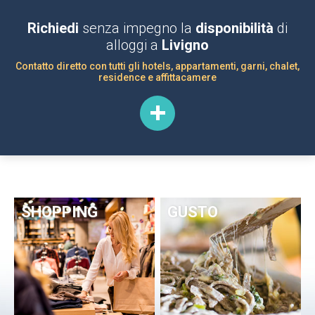
Richiedi
senza impegno la
disponibilità
di
alloggi a
Livigno
Contatto diretto con tutti gli hotels, appartamenti, garni, chalet,
residence e affittacamere
SHOPPING
GUSTO